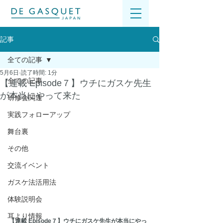
記事
全ての記事
5月6日
読了時間: 1分
全ての記事
【連載 Episode７】ウチにガスケ先生
が本当にやって来た
研修会関連
実践フォローアップ
舞台裏
その他
交流イベント
ガスケ法活用法
体験説明会
耳より情報
【連載 Episode７】ウチにガスケ先生が本当にやっ