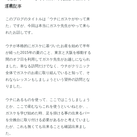
て来た
連載記事
このブログのタイトルは「ウチにガスケがやって来
た」ですが、今回は本当にガスケ先生がやって来ら
れたお話しです。
ウチが本格的にガスケに基づいたお産を始めて半年
が経った2015年の夏のこと、東京と大阪を移動する
間のオフ日を利用してガスケ先生がお越しになられ
ました。単なる訪問だけでなく、ウチがクリニック
全体でガスケのお産に取り組んでいると知って、そ
れならレッスンもしましょうという望外の訪問とな
りました。
ウチにあるものを使って、ここではこうしましょう
とか、ここで産むならこれを使うといいねとか、、
ガスケを学び始めた時、足を掛ける事の出来るバー
を分娩台に取り付ける必要があるかと考えていまし
たが、これも無くても出来ることも確認出来まし
た。