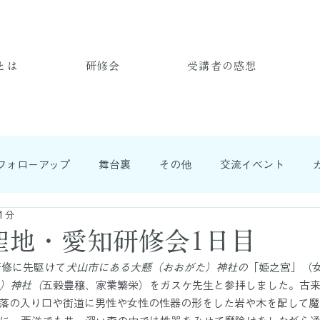
とは
研修会
受講者の感想
フォローアップ
舞台裏
その他
交流イベント
1分
聖地・愛知研修会1日目
研修に先駆けて
犬山市にある大懸（おおがた）神社の
「姫之宮」（
）神社（
五穀豊穣、家業繁栄）をガスケ先生と参拝しました。古
落の入り口や街道に男性や女性の性器の形をした岩や木を配して魔