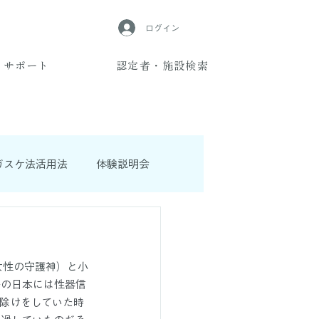
ログイン
サポート
認定者・施設検索
ガスケ法活用法
体験説明会
女性の守護神）と小
来の日本には性器信
除けをしていた時