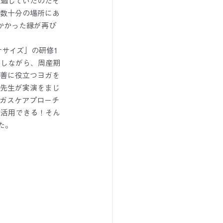
通過していたのだそ
で数十分の場所にあ
かかった縁が再び
ササイズ」の研修1
をしながら、周産期
改善に役立つヨガを
ケ先生が実演をまじ
ガスケアプローチ
に活用できる！そん
た。