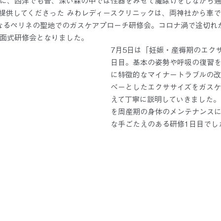
に、西洋でも昔、深い森の中では性器をみせて魔除けをしながら
提供してくださった みわレディースクリニックは、両神社から車
なるペリネの聖地でのガスケアプローチ研修会。コロナ渦で途切れ
面式研修会となりました。
7月5日は「妊娠・産褥期のエク
日目。基本の姿勢や呼吸の復習
に特徴的なマイナートラブルの
べーとしたエクササイズをガス
えて丁寧に説明していきました。
を周産期の身体のメンテナンス
な手ごたえのある研修1日目でし