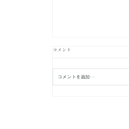
コメント
コメントを追加…
【連載 Final Episode】 高橋知
子先生と多くの出会い
利用規約
プライバシーポ