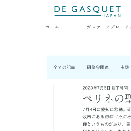
ホーム
ガスケ・アプローチ
全ての記事
研修会関連
実践
2023年7月6日
読了時間: 
耳より情報
連載記事
ペリネの
7月4日に愛知に移動。
牧市にある
田縣（たがた
仰というものがあり、集