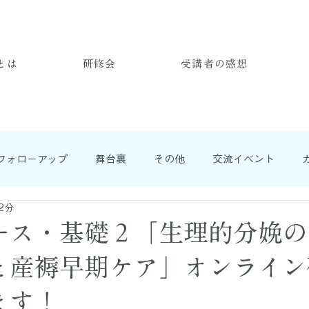
とは
研修会
受講者の感想
フォローアップ
舞台裏
その他
交流イベント
2分
ース・基礎２「生理的分娩の
と産褥早期ケア」オンライン
ます！