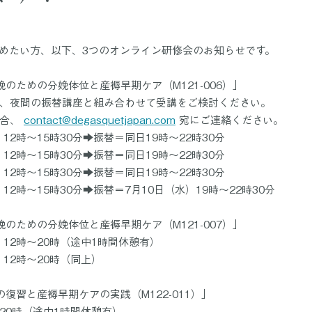
めたい方、以下、3つのオンライン研修会のお知らせです。
のための分娩体位と産褥早期ケア（M121-006）」
、夜間の振替講座と組み合わせて受講をご検討ください。
合、 
contact@degasquetjapan.com
 宛にご連絡ください。
12時～15時30分➡振替＝同日19時～22時30分
12時～15時30分➡振替＝同日19時～22時30分
12時～15時30分➡振替＝同日19時～22時30分
12時～15時30分➡振替＝7月10日（水）19時～22時30分
のための分娩体位と産褥早期ケア（M121-007）」
）12時～20時（途中1時間休憩有）
）12時～20時（同上）
復習と産褥早期ケアの実践（M122-011）」
～20時（途中1時間休憩有）