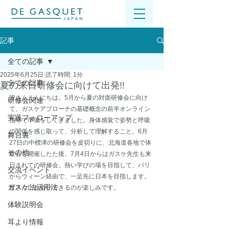
記事
全ての記事
2025年6月25日
読了時間: 1分
全ての記事
夏の来日研修会に向けて出発!!
皆さんこんにちは。5月から夏の対面研修会に向け
研修会関連
て、ガスケアプローチの基礎概念の前半オンライン
実践フォローアップ
指導で準備をしてきました。身体感覚で姿勢と呼吸
の関係を感じ取って、分析して理解すること。6月
舞台裏
27日の中標津の研修会を皮切りに、北海道各地で体
その他
験会を開催したた後、7月4日からはガスケ先生も来
日されての研修会。熱い学びの場を目指して、パリ
交流イベント
からウィーン経由で、一足先に日本を目指します。
ガスケ法活用法
皆さんにお会いできるのが楽しみです。
体験説明会
耳より情報