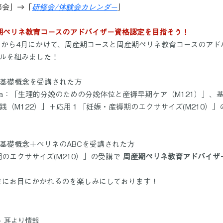
修会」→「
研修会/体験会カレンダー
」
産期ペリネ教育コースのアドバイザー資格認定を目指そう！
月から4月にかけて、周産期コースと周産期ペリネ教育コースのアド
ルを組みました！
基礎概念を受講された方
2a：「生理的分娩のための分娩体位と産褥早期ケア（M121）」、基
（M122）」＋応用１「妊娠・産褥期のエクササイズ(M210）」
基礎概念＋ペリネのABCを受講された方
のエクササイズ(M210）」の受講で 
周産期ペリネ教育アドバイザ
まにお目にかかれるのを楽しみにしております！
耳より情報