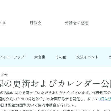
とは
研修会
受講者の感想
フォローアップ
舞台裏
その他
交流イベント
 2分
程の更新およびカレンダー公
の活動に関心を寄せていただきありがとうございます。代表理事の國
理的分娩のための分娩体位」の対面研修会を開催し、続いて
9日は
0日は聖路加国際大学で院内体験会を行います。