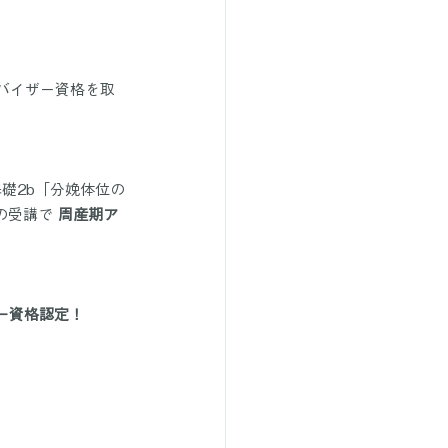
バイザー資格を取
礎2b「分娩体位の
の受講で 
周産期ア
ー資格認定！