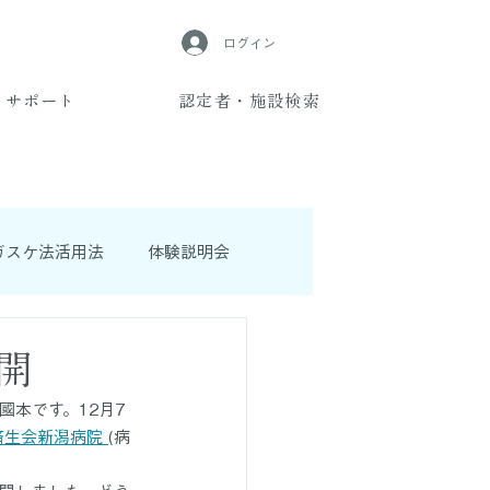
ログイン
サポート
認定者・施設検索
ガスケ法活用法
体験説明会
開
本です。12月7
済生会新潟病院 
(病