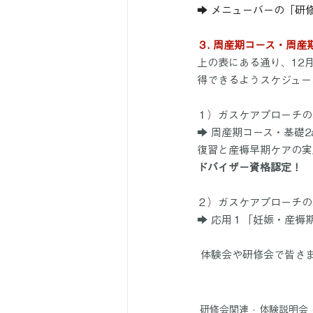
➡ メニューバーの「研
３. 周産期コース・周
上の表にある通り、12
得できるようスケジュー
１）ガスケアプローチの
➡ 周産期コース・基礎
復習と産褥早期ケアの実践
ドバイザー資格認定！
２）ガスケアプローチの
➡ 応用１「妊娠・産褥期
 体験会や研修会で皆さ
研修会関連
体験説明会