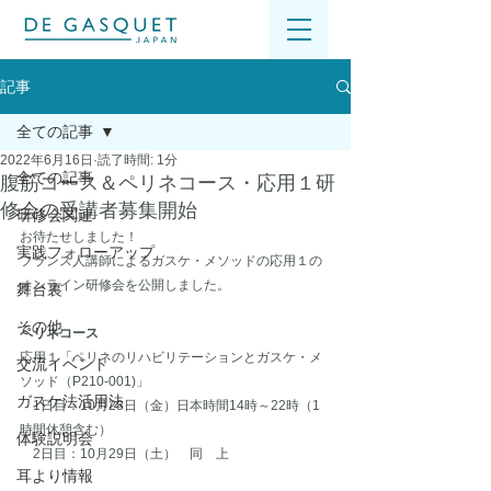
記事
全ての記事
2022年6月16日
読了時間: 1分
全ての記事
腹筋コース＆ペリネコース・応用１研
修会の受講者募集開始
研修会関連
お待たせしました！
実践フォローアップ
フランス人講師によるガスケ・メソッドの応用１の
オンライン研修会を公開しました。
舞台裏
その他
ペリネコース
応用１「ペリネのリハビリテーションとガスケ・メ
交流イベント
ソッド（P210-001)」
ガスケ法活用法
　1日目：10月28日（金）日本時間14時～22時（1
時間休憩含む）
体験説明会
　2日目：10月29日（土）　同　上
耳より情報