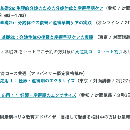
0】基礎2a: 生理的分娩のための分娩体位と産褥早期ケア
（愛知 / 対面
日 9時～17時）
0】基礎2b : 分娩体位の復習と産褥早期ケアの実践 
（オンライン / 2
1】基礎2b : 分娩体位の復習と産褥早期ケアの実践
 （東京 / 対面講義
aと基礎2bをセットでご予約の方対象に
周産期コースセット割引
あ
ネ教育コース共通（アドバイザー認定資格講座）
1】応用 1： 妊娠・産褥期のエクササイズ
（東京 / 対面講義 / 2月27
12】応用 1： 妊娠・産褥期のエクササイズ
（愛知 / 対面講義 / 3月6日
周産期ペリネ教育アドバイザー目指して受講を検討中の方はお気