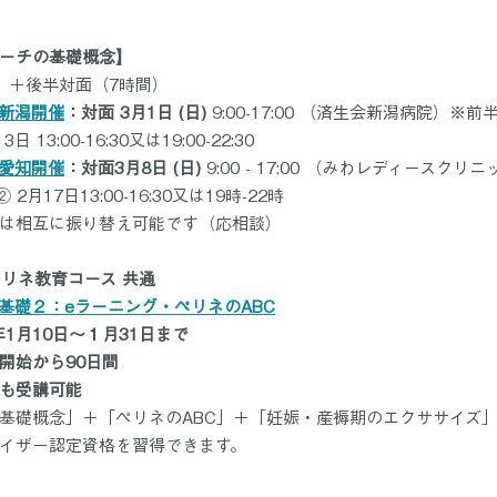
ーチの基礎概念】
）＋後半対面（7時間）
】新潟開催
：対面 3月1日 (日)
 9:00-17:00 （済生会新潟病院）※
13:00-16:30又は19:00-22:30
】愛知開催
：対面3月8日 (日)
 9:00 - 17:00 （みわレディースク
2月17日13:00-16:30又は19時-22時 
は相互に振り替え可能です（応相談）
ペリネ教育コース 共通
5】基礎２：eラーニング・ペリネのABC
年1月10日～１月31日まで
開始から90日間
も受講可能
基礎概念」＋「ペリネのABC」＋「妊娠・産褥期のエクササイズ
イザー認定資格を習得できます。