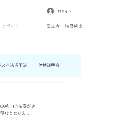
ログイン
サポート
認定者・施設検索
ガスケ法活用法
体験説明会
00キロの渋滞がき
年明けとなりまし