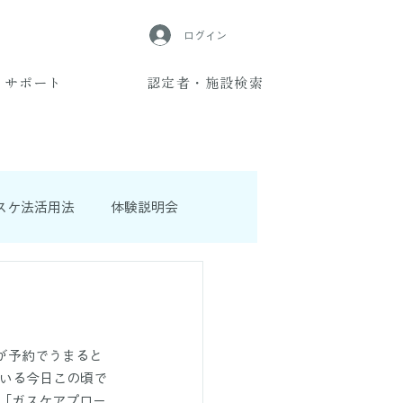
ログイン
サポート
認定者・施設検索
スケ法活用法
体験説明会
が予約でうまると
いる今日この頃で
「ガスケアプロー