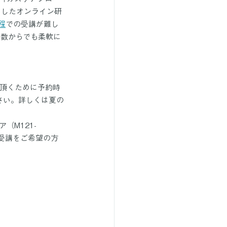
としたオンライン研
程
での受講が難し
人数からでも柔軟に
保頂くために予約時
さい。詳しくは夏の
（M121-
受講をご希望の方