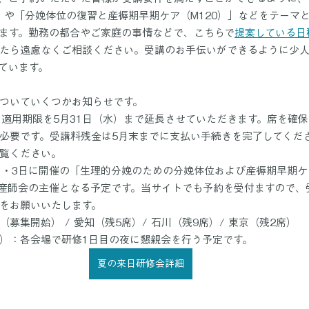
）」や「分娩体位の復習と産褥期早期ケア（M120）」などをテーマ
ます。勤務の都合やご家庭の事情などで、こちらで
提案している日
たら遠慮なくご相談ください。受講のお手伝いができるように少
ています。
ついていくつかお知らせです。
：適用期限を5月31日（水）まで延長させていただきます。席を確
必要です。受講料残金は5月末までに支払い手続きを完了してくだ
覧ください。
日・3日に開催の「生理的分娩のための分娩体位および産褥期早期ケア
助産師会の主催となる予定です。当サイトでも予約を受付ますので、
をお願いいたします。
募集開始） / 愛知（残5席）/ 石川（残9席）/ 東京（残2席）
）：各会場で研修1日目の夜に懇親会を行う予定です。
夏の来日研修会詳細