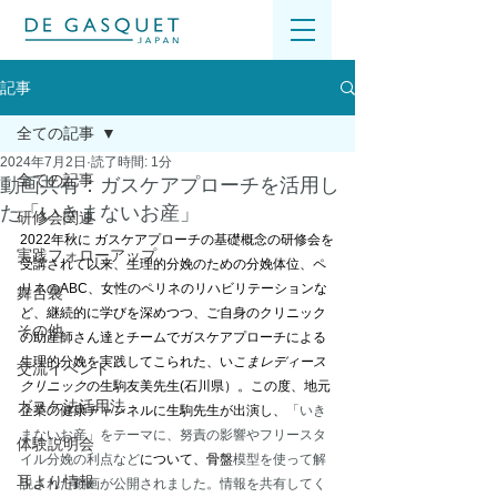
記事
全ての記事
2024年7月2日
読了時間: 1分
全ての記事
動画共有：ガスケアプローチを活用し
た「いきまないお産」
研修会関連
2022年秋に ガスケアプローチの基礎概念の研修会を
実践フォローアップ
受講されて以来、生理的分娩のための分娩体位、ペ
リネのABC、女性のペリネのリハビリテーションな
舞台裏
ど、継続的に学びを深めつつ、ご自身のクリニック
その他
の助産師さん達とチームでガスケアプローチによる
生理的分娩を実践してこられた、い
こまレディース
交流イベント
クリニック
の生駒友美先生(石川県）。この度、地元
ガスケ法活用法
企業の健康チャンネルに生駒先生が出演し、
「いき
まないお産」をテーマに、努責の影響やフリースタ
体験説明会
イル分娩の利点など
について、骨盤
模型を使って解
耳より情報
説された動画が公開されました。情報を共有してく