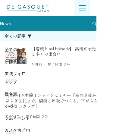
News
全ての記事
【連載 Final Episode】 高橋知子先生
全ての記事
と多くの出会い
研修会関連
3 日前
読了時間: 3分
実践フォロー
アップ
舞台裏
7/25 HIPS主催オンラインセミナー「産前産後から
ゆらぎ世代まで。姿勢と呼吸でつくる、下がらな
その他
い美しいカラダ」
7月24日
読了時間: 2分
交流イベント
ガスケ法活用