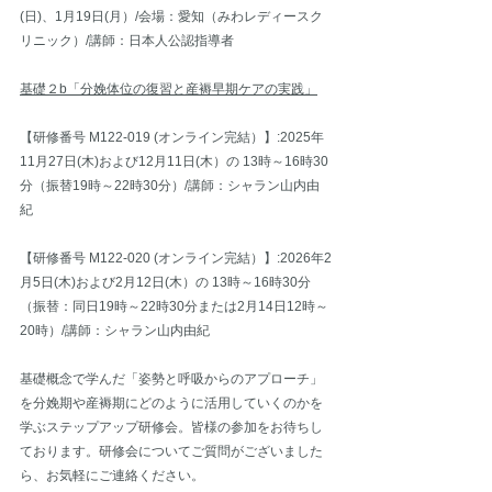
(日)、1月19日(月）/会場：愛知（みわレディースク
リニック）/講師：日本人公認指導者
基礎２b「分娩体位の復習と産褥早期ケアの実践」
【研修番号 M122-019 (オンライン完結）】:2025年
11月27日(木)および12月11日(木）の 13時～16時30
分（振替19時～22時30分）/講師：シャラン山内由
紀
【研修番号 M122-020 (オンライン完結）】:2026年2
月5日(木)および2月12日(木）の 13時～16時30分
（振替：同日19時～22時30分または2月14日12時～
20時）/講師：シャラン山内由紀
基礎概念で学んだ「姿勢と呼吸からのアプローチ」
を分娩期や産褥期にどのように活用していくのかを
学ぶステップアップ研修会。皆様の参加をお待ちし
ております。研修会についてご質問がございました
ら、お気軽にご連絡ください。