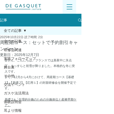
記事
全ての記事
2025年10月22日
読了時間: 2分
全ての記事
周産期コース：セットで予約割引キャ
ンペーン
研修会関連
更新日：
2025年12月7日
実践フォローアップ
皆さん、こんにちは。フランスでは真夜中に氷点
下、うっすらと初雪が降りました。本格的な冬に突
舞台裏
入です。
その他
さて、12月から4月にかけて、周産期コース【基礎 
1】【基礎 2】【応用１】の対面研修会を開催予定で
交流イベント
す。
ガスケ法活用法
基礎２a「生理的分娩のための分娩体位と産褥早期ケ
体験説明会
ア」
耳より情報