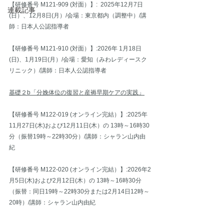
【研修番号 M121-909 (対面）】:  2025年12月7日
連載記事
(日）、12月8日(月）/会場：東京都内（調整中）/講
師：日本人公認指導者
【研修番号 M121-910 (対面）】:2026年 1月18日
(日)、1月19日(月）/会場：愛知（みわレディースク
リニック）/講師：日本人公認指導者
基礎２b「分娩体位の復習と産褥早期ケアの実践」
【研修番号 M122-019 (オンライン完結）】:2025年
11月27日(木)および12月11日(木）の 13時～16時30
分（振替19時～22時30分）/講師：シャラン山内由
紀
【研修番号 M122-020 (オンライン完結）】:2026年2
月5日(木)および2月12日(木）の 13時～16時30分
（振替：同日19時～22時30分または2月14日12時～
20時）/講師：シャラン山内由紀