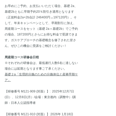
お早めにご予約、お支払いいただく場合、基礎 2a、
基礎2bともに早期予約20％割引き適用となります
（正規料金2a+2b合計 246400円→197120円）。そ
して、年末キャンペーンとして、早期割引に加え、
周産期コースをセット（基礎 2a＋基礎2b）でご予約
の場合、187200円とさらにお得な料金で受講できま
す。ガスケアプローチの基礎概念を修了された皆さ
ん、ぜひこの機会に受講をご検討ください！
周産期コース研修会日程
※それぞれの研修会は、最低遂行人数6名に達しない
場合には延期となります事ご了承ください。
基礎２a「生理的分娩のための分娩体位と産褥早期ケ
ア」
【研修番号 M121-909 (対面）】:  2025年12月7日
(日）、12月8日(月）/会場：東京都内（調整中）/講
師：日本人公認指導者
【研修番号 M121-910 (対面）】:2026年 1月18日